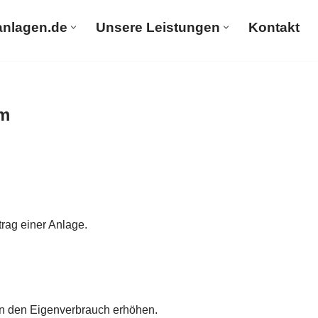
anlagen.de
Unsere Leistungen
Kontakt
PV-Solaranlagen.de
Unsere Leistungen
Kontakt
im
rag einer Anlage.
nn den Eigenverbrauch erhöhen.