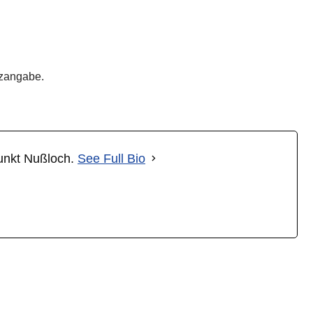
tzangabe.
punkt Nußloch.
See Full Bio