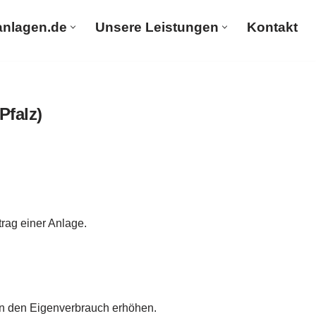
anlagen.de
Unsere Leistungen
Kontakt
PV-Solaranlagen.de
Unsere Leistungen
Kontakt
Pfalz)
rag einer Anlage.
nn den Eigenverbrauch erhöhen.